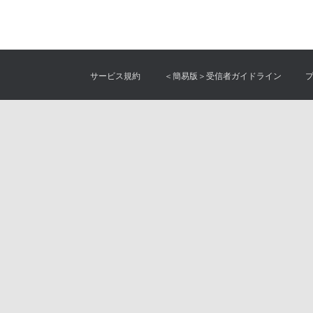
サービス規約
＜簡易版＞受信者ガイドライン