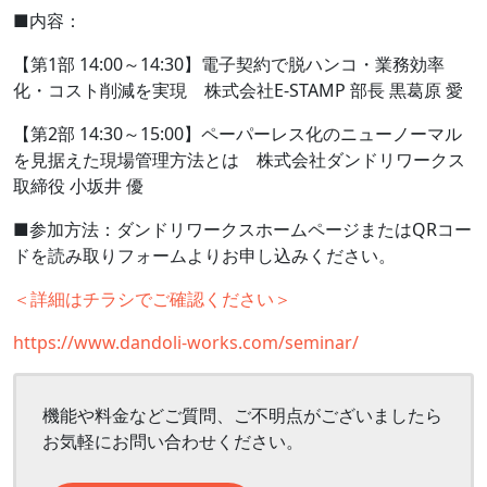
■内容：
【第
1
部
14:00
～
14:30
】電子契約で脱ハンコ・業務効率
化・コスト削減を実現 株式会社
E-STAMP
部長 黒葛原 愛
【第
2
部
14:30
～
15:00
】ペーパーレス化のニューノーマル
を見据えた現場管理方法とは 株式会社ダンドリワークス
取締役 小坂井 優
■参加方法：ダンドリワークスホームページまたは
QR
コー
ドを読み取りフォームよりお申し込みください。
＜詳細はチラシでご確認ください＞
https://www.dandoli-works.com/seminar/
機能や料金などご質問、ご不明点がございましたら
お気軽にお問い合わせください。