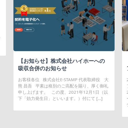
発
【お知らせ】株式会社ハイホーへの
吸収合併のお知らせ
お客様各位 株式会社E-STAMP 代表取締役 大
熊 昌吾 平素は格別のご高配を賜り、厚く御礼
申し上げます。 この度、2021年12月1日（以
下「効力発生日」といいます。）付にて […]